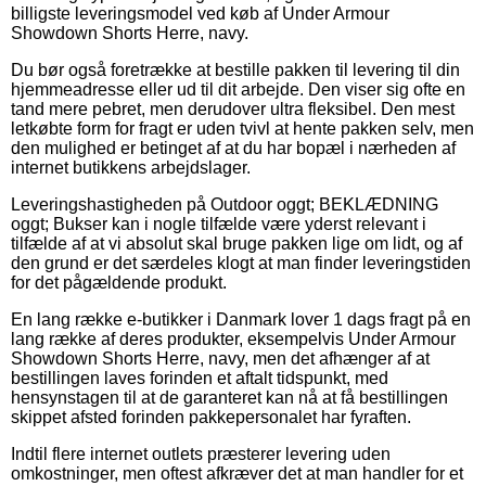
billigste leveringsmodel ved køb af Under Armour
Showdown Shorts Herre, navy.
Du bør også foretrække at bestille pakken til levering til din
hjemmeadresse eller ud til dit arbejde. Den viser sig ofte en
tand mere pebret, men derudover ultra fleksibel. Den mest
letkøbte form for fragt er uden tvivl at hente pakken selv, men
den mulighed er betinget af at du har bopæl i nærheden af
internet butikkens arbejdslager.
Leveringshastigheden på Outdoor oggt; BEKLÆDNING
oggt; Bukser kan i nogle tilfælde være yderst relevant i
tilfælde af at vi absolut skal bruge pakken lige om lidt, og af
den grund er det særdeles klogt at man finder leveringstiden
for det pågældende produkt.
En lang række e-butikker i Danmark lover 1 dags fragt på en
lang række af deres produkter, eksempelvis Under Armour
Showdown Shorts Herre, navy, men det afhænger af at
bestillingen laves forinden et aftalt tidspunkt, med
hensynstagen til at de garanteret kan nå at få bestillingen
skippet afsted forinden pakkepersonalet har fyraften.
Indtil flere internet outlets præsterer levering uden
omkostninger, men oftest afkræver det at man handler for et