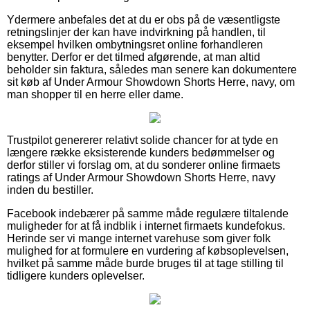
Ydermere anbefales det at du er obs på de væsentligste
retningslinjer der kan have indvirkning på handlen, til
eksempel hvilken ombytningsret online forhandleren
benytter. Derfor er det tilmed afgørende, at man altid
beholder sin faktura, således man senere kan dokumentere
sit køb af Under Armour Showdown Shorts Herre, navy, om
man shopper til en herre eller dame.
Trustpilot genererer relativt solide chancer for at tyde en
længere række eksisterende kunders bedømmelser og
derfor stiller vi forslag om, at du sonderer online firmaets
ratings af Under Armour Showdown Shorts Herre, navy
inden du bestiller.
Facebook indebærer på samme måde regulære tiltalende
muligheder for at få indblik i internet firmaets kundefokus.
Herinde ser vi mange internet varehuse som giver folk
mulighed for at formulere en vurdering af købsoplevelsen,
hvilket på samme måde burde bruges til at tage stilling til
tidligere kunders oplevelser.