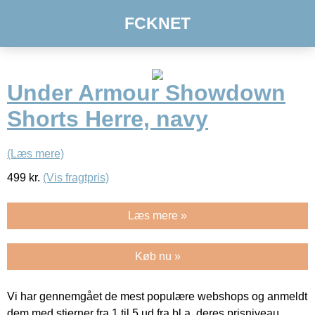
FCKNET
Under Armour Showdown
Shorts Herre, navy
(Læs mere)
499
kr.
(Vis fragtpris)
Læs mere »
Køb nu »
Vi har gennemgået de mest populære webshops og anmeldt
dem med stjerner fra 1 til 5 ud fra bl.a. deres prisniveau,