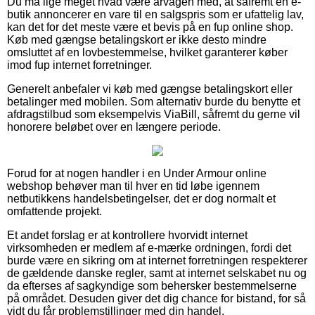
Du må lige meget hvad være årvågen med, at såfremt en e-
butik annoncerer en vare til en salgspris som er ufattelig lav,
kan det for det meste være et bevis på en fup online shop.
Køb med gængse betalingskort er ikke desto mindre
omsluttet af en lovbestemmelse, hvilket garanterer køber
imod fup internet forretninger.
Generelt anbefaler vi køb med gængse betalingskort eller
betalinger med mobilen. Som alternativ burde du benytte et
afdragstilbud som eksempelvis ViaBill, såfremt du gerne vil
honorere beløbet over en længere periode.
Forud for at nogen handler i en Under Armour online
webshop behøver man til hver en tid løbe igennem
netbutikkens handelsbetingelser, det er dog normalt et
omfattende projekt.
Et andet forslag er at kontrollere hvorvidt internet
virksomheden er medlem af e-mærke ordningen, fordi det
burde være en sikring om at internet forretningen respekterer
de gældende danske regler, samt at internet selskabet nu og
da efterses af sagkyndige som behersker bestemmelserne
på området. Desuden giver det dig chance for bistand, for så
vidt du får problemstillinger med din handel.