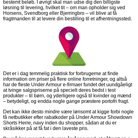
bestemt beløb. I øvrigt skal man udse dig den billigste
løsning til levering, hvilket tit – om man opholder sig ved
Horsens, Svendborg eller Bjerringbro – vil blive at få
fragtmanden til at levere din bestilling til et afhentningssted.
Det er i dag temmelig praktisk for forbrugerne at finde
information om priser på flere online forretninger, og altså
har de fleste Under Armour e-firmaer fundet det uundgåeligt
at tvinge salgspriserne på specielt deres bedst i test
produkter – til børn, og yderligere også til kvinder og mænd
– betydeligt, og endda nogle gange præstere portofri fragt.
Det kan ikke desto mindre være lønsomt at kigge forbi nogle
få netbutikker efter rabatkoder på Under Armour Showdown
Shorts Herre, navy inden du shopper, sådan at du er
skråsikker på at få fat i den laveste pris.