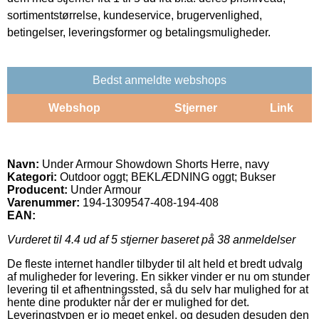
sortimentstørrelse, kundeservice, brugervenlighed,
betingelser, leveringsformer og betalingsmuligheder.
Bedst anmeldte webshops
Webshop
Stjerner
Link
Navn:
Under Armour Showdown Shorts Herre, navy
Kategori:
Outdoor oggt; BEKLÆDNING oggt; Bukser
Producent:
Under Armour
Varenummer:
194-1309547-408-194-408
EAN:
Vurderet til
4.4
ud af 5 stjerner baseret på
38
anmeldelser
De fleste internet handler tilbyder til alt held et bredt udvalg
af muligheder for levering. En sikker vinder er nu om stunder
levering til et afhentningssted, så du selv har mulighed for at
hente dine produkter når der er mulighed for det.
Leveringstypen er jo meget enkel, og desuden desuden den