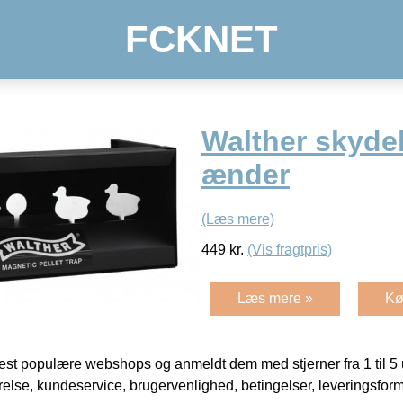
FCKNET
Walther skyd
ænder
(Læs mere)
449
kr.
(Vis fragtpris)
Læs mere »
Kø
t populære webshops og anmeldt dem med stjerner fra 1 til 5 ud
rrelse, kundeservice, brugervenlighed, betingelser, leveringsfor