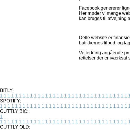
Facebook genererer ligne
Her møder vi mange webbu
kan bruges til afvejning 
Dette website er finansi
butikkernes tilbud, og ta
Vejledning angående produ
rettelser der er iværksat
BITLY:
1
1
1
1
1
1
1
1
1
1
1
1
1
1
1
1
1
1
1
1
1
1
1
1
1
1
1
1
1
1
1
1
1
1
SPOTIFY:
1
1
1
1
1
1
1
1
1
1
1
1
1
1
1
1
1
1
1
1
1
1
1
1
1
1
1
1
1
1
1
1
1
1
CUTTLY BIO:
1
1
1
1
1
1
1
1
1
1
1
1
1
1
1
1
1
1
1
1
1
1
1
1
1
1
1
1
1
1
1
1
1
1
1
CUTTLY OLD: