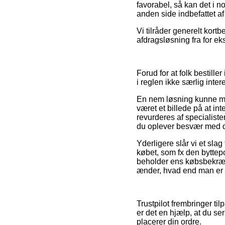
favorabel, så kan det i n
anden side indbefattet af
Vi tilråder generelt kort
afdragsløsning fra for ek
Forud for at folk bestill
i reglen ikke særlig inter
En nem løsning kunne må
været et billede på at in
revurderes af specialiste
du oplever besvær med d
Yderligere slår vi et sla
købet, som fx den byttepo
beholder ens købsbekræf
ænder, hvad end man er p
Trustpilot frembringer til
er det en hjælp, at du 
placerer din ordre.