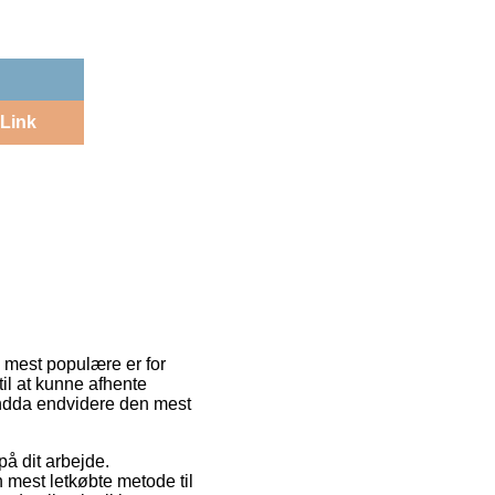
Link
n mest populære er for
til at kunne afhente
endda endvidere den mest
på dit arbejde.
 mest letkøbte metode til