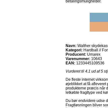
betalingsmuligheder.
Navn:
Walther skydeka
Kategori:
Hardball // Fo
Producent:
Umarex
Varenummer:
10643
EAN:
1233445109536
Vurderet til
4.1
ud af 5 st
De fleste internet virkso
øjeblikket at få afleveret
produkterne præcis når 
letkøbte fragttype ved 
Du bør endvidere udse dig
Fragtløsningen bliver so