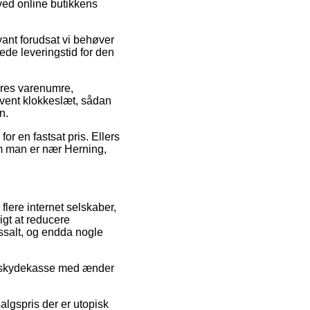
 ved online butikkens
vant forudsat vi behøver
ede leveringstid for den
eres varenumre,
ivent klokkeslæt, sådan
n.
for en fastsat pris. Ellers
m man er nær Herning,
flere internet selskaber,
igt at reducere
ossalt, og endda nogle
her skydekasse med ænder
algspris der er utopisk