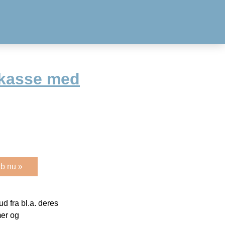
ekasse med
b nu »
 fra bl.a. deres
mer og