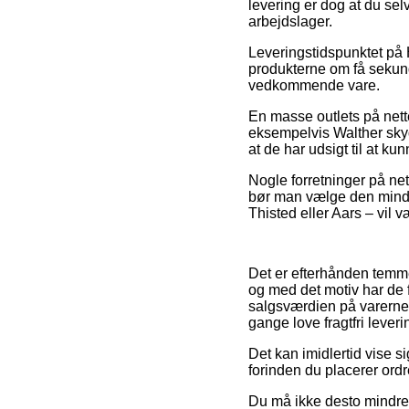
levering er dog at du sel
arbejdslager.
Leveringstidspunktet på 
produkterne om få sekund
vedkommende vare.
En masse outlets på nett
eksempelvis Walther skyd
at de har udsigt til at ku
Nogle forretninger på nett
bør man vælge den minds
Thisted eller Aars – vil væ
Det er efterhånden temmel
og med det motiv har de 
salgsværdien på varerne 
gange love fragtfri leveri
Det kan imidlertid vise 
forinden du placerer ordr
Du må ikke desto mindre i