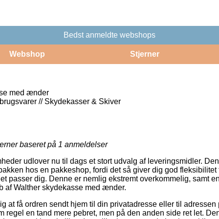
Bedst anmeldte webshops
Webshop
Stjerner
sse med ænder
rbrugsvarer // Skydekasser & Skiver
jerner baseret på
1
anmeldelser
mheder udlover nu til dags et stort udvalg af leveringsmidler. De
 pakken hos en pakkeshop, fordi det så giver dig god fleksibilitet 
det passer dig. Denne er nemlig ekstremt overkommelig, samt 
køb af Walther skydekasse med ænder.
 at få ordren sendt hjem til din privatadresse eller til adressen 
m regel en tand mere pebret, men på den anden side ret let. Den