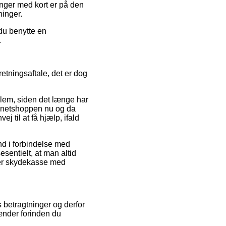
inger med kort er på den
ninger.
 du benytte en
.
etningsaftale, det er dog
lem, siden det længe har
at netshoppen nu og da
 til at få hjælp, ifald
ind i forbindelse med
sentielt, at man altid
her skydekasse med
s betragtninger og derfor
ænder forinden du