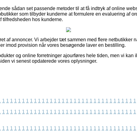
nde sådan set passende metoder til at få indtryk af online we
tikker som tilbyder kunderne at formulere en evaluering af ordr
af tilfredsheden hos kunderne.
eret af annoncer. Vi arbejder tæt sammen med flere netbutikker n
ger imod provision når vores besøgende laver en bestilling.
kter og online forretninger ajourføres hele tiden, men vi kan ikk
 siden vi senest opdaterede vores oplysninger.
1
1
1
1
1
1
1
1
1
1
1
1
1
1
1
1
1
1
1
1
1
1
1
1
1
1
1
1
1
1
1
1
1
1
1
1
1
1
1
1
1
1
1
1
1
1
1
1
1
1
1
1
1
1
1
1
1
1
1
1
1
1
1
1
1
1
1
1
1
1
1
1
1
1
1
1
1
1
1
1
1
1
1
1
1
1
1
1
1
1
1
1
1
1
1
1
1
1
1
1
1
1
1
1
1