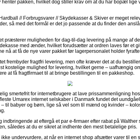
v henter pakken, hvilket dog stiller krav om at du har bopæl lige
Hardball // Forbrugsvarer // Skydekasser & Skiver er meget rele
er, så med det formål er det jo passende at du finder den anslå
et præsterer muligheden for dag-til-dag levering på mange af d
ekasse med ænder, hvilket forudsætter at ordren laves før et g
nne nå at få de nye varer pakket før lagerpersonalet holder fyrafte
et frembyder fragtfri levering, men ofte kræver det at du bestiller 
t kostelige mulighed for levering, hvilket gerne – uafhængig o
re at få fragtfirmaet til at bringe bestillingen til en pakkeshop.
ig smertefrit for internetbrugere at lave prissammenligning hos 
fleste Umarex internet selskaber i Danmark fundet det uundgåel
– til babyer og børn, lige så vel som til mænd og kvinder – kol
ng.
sig indbringende at eftergå et par e-firmaer efter rabat på Walt
en, således at du er sikret at indhente den mest betalelige pris.
kke undervurdere, at når en internet shop afsætter varer til en s