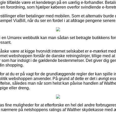
ogle tilfælde være et kendetegn på en uærlig e-forhandler. Betal
 en forordning, som hjælper køberen overfor svindlende e-forret
bestillinger eller betalinger med mobilen. Som et alternativ burde
sempel ViaBill, når du ser en fordel i at afdrage pengene senere
er i en Umarex webbutik kan man sådan set betragte butikkens forr
essant.
ske være at kigge hvorvidt internet selskabet er e-mærket med
ternet webshoppen forstår de danske retningslinjer, tillige med 
r som har indsigt i de gældende bestemmelser. Det giver dig genvej
in shopping.
g for at du er på vagt for de grundlæggende regler der kan spille 
litik webshoppen anvender. På grund af dette er det i øvrigt esse
telse, således man når som helst kan påvise handlen af Walt
ige eller dreng.
pas fine muligheder for at efterforske en hel del andre forbrugere
ser nærmere på netshoppens ratings af Walther skydekasse med 