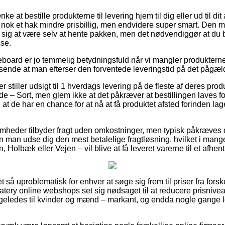
 at bestille produkterne til levering hjem til dig eller ud til di
 nok et hak mindre prisbillig, men endvidere super smart. Den me
se sig at være selv at hente pakken, men det nødvendiggør at du 
sse.
eboard er jo temmelig betydningsfuld når vi mangler produktern
assende at man efterser den forventede leveringstid på det pågæ
r stiller udsigt til 1 hverdags levering på de fleste af deres pro
– Sort, men glem ikke at det påkræver at bestillingen laves fo
 at de har en chance for at nå at få produktet afsted forinden l
somheder tilbyder fragt uden omkostninger, men typisk påkræves 
 man udse dig den mest betalelige fragtløsning, hvilket i mang
 Holbæk eller Vejen – vil blive at få leveret varerne til et afhen
et så uproblematisk for enhver at søge sig frem til priser fra fors
f Watery online webshops set sig nødsaget til at reducere prisniv
n ligeledes til kvinder og mænd – markant, og endda nogle gange 