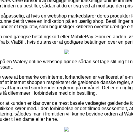
rvæk være lønsomt at besigtige nogle forskellige online firmaer 
nden du bestiller, sådan at du er tryg ved at modtage den prisbi
 påpasselig, at hvis en webshop markedsfører deres produkter f
kunne det tit være en indikation på en uærlig shop. Bestillinger 
under et regulativ, som begunstiger køberen overfor uærlige e-
køb med gængse betalingskort eller MobilePay. Som en anden lø
fra fx ViaBill, hvis du ønsker at godtgøre betalingen over en per
 på en Watery online webshop bør de sådan set tage stilling til 
essant.
 være at bemærke om internet forhandleren er verificeret af e-m
 af at internet shoppen respekterer de gældende danske regler,
 af fagmænd som kender reglerne på området. Det er en rigtig 
le få dilemmaer i forbindelse med din bestilling.
for at kunden er klar over de mest basale vedtægter gældende for
tikken kører med. I den forbindelse er det tilmed essesentielt, at
ittering, således man i fremtiden vil kunne bevidne ordren af 
ter til en dame eller herre.