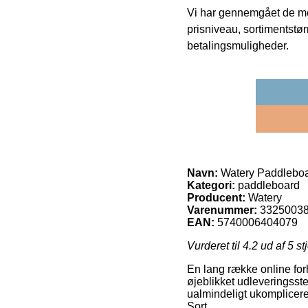
Vi har gennemgået de mes
prisniveau, sortimentstø
betalingsmuligheder.
Navn:
Watery Paddleboa
Kategori:
paddleboard
Producent:
Watery
Varenummer:
3325003
EAN:
5740006404079
Vurderet til
4.2
ud af 5 st
En lang række online forh
øjeblikket udleveringsst
ualmindeligt ukomplicere
Sort.