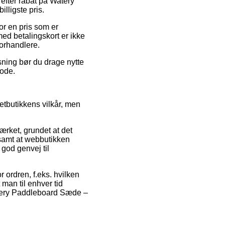
efter rabat på Watery
lligste pris.
or en pris som er
med betalingskort er ikke
forhandlere.
sning bør du drage nytte
iode.
netbutikkens vilkår, men
ærket, grundet at det
 samt at webbutikken
god genvej til
 ordren, f.eks. hvilken
 man til enhver tid
Watery Paddleboard Sæde –