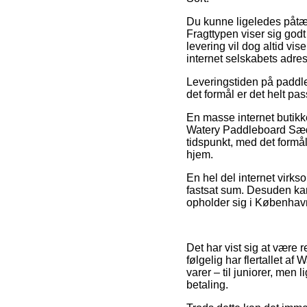
Du kunne ligeledes påtænke
Fragttypen viser sig godt
levering vil dog altid vi
internet selskabets adre
Leveringstiden på paddl
det formål er det helt p
En masse internet butikke
Watery Paddleboard Sæde 
tidspunkt, med det formål
hjem.
En hel del internet virk
fastsat sum. Desuden kan
opholder sig i København,
Det har vist sig at være r
følgelig har flertallet a
varer – til juniorer, me
betaling.