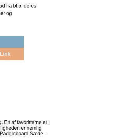
 fra bl.a. deres
mer og
Link
 En af favoritterne er i
uligheden er nemlig
ery Paddleboard Sæde –