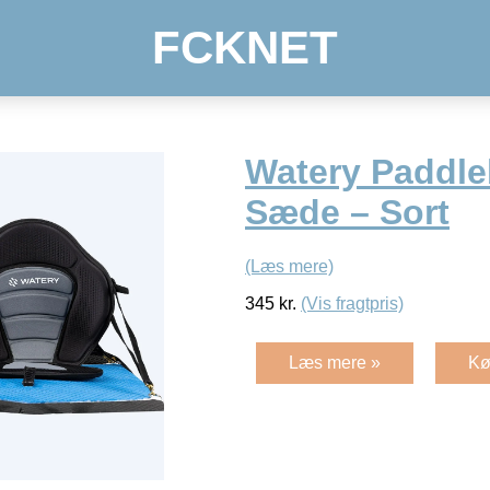
FCKNET
Watery Paddl
Sæde – Sort
(Læs mere)
345
kr.
(Vis fragtpris)
Læs mere »
Kø