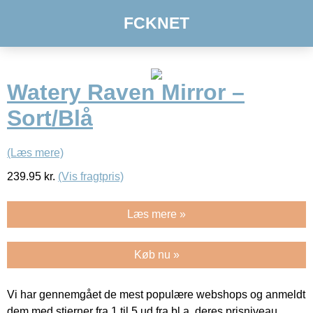
FCKNET
Watery Raven Mirror –
Sort/Blå
(Læs mere)
239.95
kr.
(Vis fragtpris)
Læs mere »
Køb nu »
Vi har gennemgået de mest populære webshops og anmeldt
dem med stjerner fra 1 til 5 ud fra bl.a. deres prisniveau,