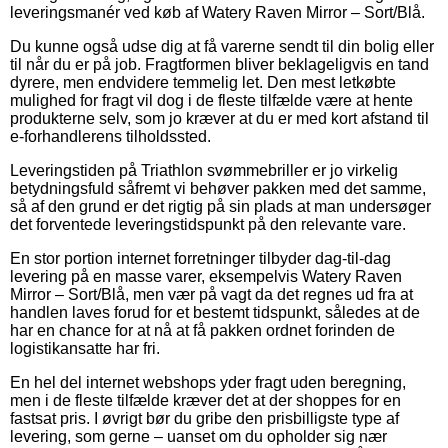
leveringsmanér ved køb af Watery Raven Mirror – Sort/Blå.
Du kunne også udse dig at få varerne sendt til din bolig eller
til når du er på job. Fragtformen bliver beklageligvis en tand
dyrere, men endvidere temmelig let. Den mest letkøbte
mulighed for fragt vil dog i de fleste tilfælde være at hente
produkterne selv, som jo kræver at du er med kort afstand til
e-forhandlerens tilholdssted.
Leveringstiden på Triathlon svømmebriller er jo virkelig
betydningsfuld såfremt vi behøver pakken med det samme,
så af den grund er det rigtig på sin plads at man undersøger
det forventede leveringstidspunkt på den relevante vare.
En stor portion internet forretninger tilbyder dag-til-dag
levering på en masse varer, eksempelvis Watery Raven
Mirror – Sort/Blå, men vær på vagt da det regnes ud fra at
handlen laves forud for et bestemt tidspunkt, således at de
har en chance for at nå at få pakken ordnet forinden de
logistikansatte har fri.
En hel del internet webshops yder fragt uden beregning,
men i de fleste tilfælde kræver det at der shoppes for en
fastsat pris. I øvrigt bør du gribe den prisbilligste type af
levering, som gerne – uanset om du opholder sig nær