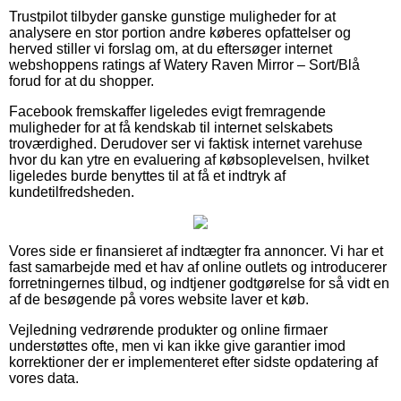
Trustpilot tilbyder ganske gunstige muligheder for at
analysere en stor portion andre køberes opfattelser og
herved stiller vi forslag om, at du eftersøger internet
webshoppens ratings af Watery Raven Mirror – Sort/Blå
forud for at du shopper.
Facebook fremskaffer ligeledes evigt fremragende
muligheder for at få kendskab til internet selskabets
troværdighed. Derudover ser vi faktisk internet varehuse
hvor du kan ytre en evaluering af købsoplevelsen, hvilket
ligeledes burde benyttes til at få et indtryk af
kundetilfredsheden.
Vores side er finansieret af indtægter fra annoncer. Vi har et
fast samarbejde med et hav af online outlets og introducerer
forretningernes tilbud, og indtjener godtgørelse for så vidt en
af de besøgende på vores website laver et køb.
Vejledning vedrørende produkter og online firmaer
understøttes ofte, men vi kan ikke give garantier imod
korrektioner der er implementeret efter sidste opdatering af
vores data.