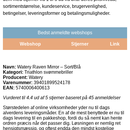
sortimentstørrelse, kundeservice, brugervenlighed,
betingelser, leveringsformer og betalingsmuligheder.
Bedst anmeldte webshops
Webshop
Stjerner
Link
Navn:
Watery Raven Mirror – Sort/Blå
Kategori:
Triathlon svømmebriller
Producent:
Watery
Varenummer:
39401899524178
EAN:
5740006400613
Vurderet til
4.4
ud af 5 stjerner baseret på
45
anmeldelser
Størstedelen af online virksomheder yder nu til dags
alverdens leveringsmåder. En af de mest benyttede er nu til
dags levering til en pakkeshop, fordi du så nemt kan hente
ordren præcis når det passer dig. Løsningen er nemlig ret
hensigtsmæssig, og oftest endda den mindst kostelige