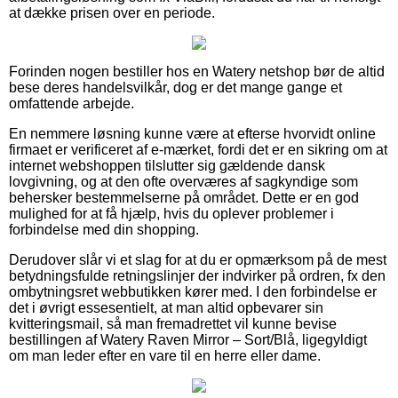
at dække prisen over en periode.
Forinden nogen bestiller hos en Watery netshop bør de altid
bese deres handelsvilkår, dog er det mange gange et
omfattende arbejde.
En nemmere løsning kunne være at efterse hvorvidt online
firmaet er verificeret af e-mærket, fordi det er en sikring om at
internet webshoppen tilslutter sig gældende dansk
lovgivning, og at den ofte overværes af sagkyndige som
behersker bestemmelserne på området. Dette er en god
mulighed for at få hjælp, hvis du oplever problemer i
forbindelse med din shopping.
Derudover slår vi et slag for at du er opmærksom på de mest
betydningsfulde retningslinjer der indvirker på ordren, fx den
ombytningsret webbutikken kører med. I den forbindelse er
det i øvrigt essesentielt, at man altid opbevarer sin
kvitteringsmail, så man fremadrettet vil kunne bevise
bestillingen af Watery Raven Mirror – Sort/Blå, ligegyldigt
om man leder efter en vare til en herre eller dame.