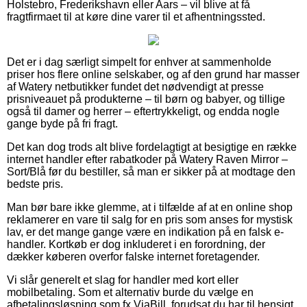
Holstebro, Frederikshavn eller Aars – vil blive at få
fragtfirmaet til at køre dine varer til et afhentningssted.
Det er i dag særligt simpelt for enhver at sammenholde
priser hos flere online selskaber, og af den grund har masser
af Watery netbutikker fundet det nødvendigt at presse
prisniveauet på produkterne – til børn og babyer, og tillige
også til damer og herrer – eftertrykkeligt, og endda nogle
gange byde på fri fragt.
Det kan dog trods alt blive fordelagtigt at besigtige en række
internet handler efter rabatkoder på Watery Raven Mirror –
Sort/Blå før du bestiller, så man er sikker på at modtage den
bedste pris.
Man bør bare ikke glemme, at i tilfælde af at en online shop
reklamerer en vare til salg for en pris som anses for mystisk
lav, er det mange gange være en indikation på en falsk e-
handler. Kortkøb er dog inkluderet i en forordning, der
dækker køberen overfor falske internet foretagender.
Vi slår generelt et slag for handler med kort eller
mobilbetaling. Som et alternativ burde du vælge en
afbetalingsløsning som fx ViaBill, forudsat du har til hensigt