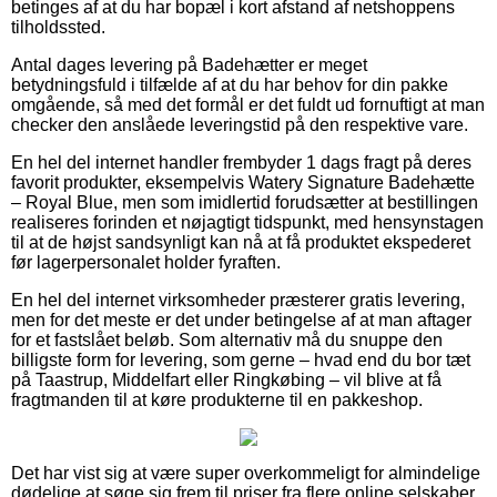
betinges af at du har bopæl i kort afstand af netshoppens
tilholdssted.
Antal dages levering på Badehætter er meget
betydningsfuld i tilfælde af at du har behov for din pakke
omgående, så med det formål er det fuldt ud fornuftigt at man
checker den anslåede leveringstid på den respektive vare.
En hel del internet handler frembyder 1 dags fragt på deres
favorit produkter, eksempelvis Watery Signature Badehætte
– Royal Blue, men som imidlertid forudsætter at bestillingen
realiseres forinden et nøjagtigt tidspunkt, med hensynstagen
til at de højst sandsynligt kan nå at få produktet ekspederet
før lagerpersonalet holder fyraften.
En hel del internet virksomheder præsterer gratis levering,
men for det meste er det under betingelse af at man aftager
for et fastslået beløb. Som alternativ må du snuppe den
billigste form for levering, som gerne – hvad end du bor tæt
på Taastrup, Middelfart eller Ringkøbing – vil blive at få
fragtmanden til at køre produkterne til en pakkeshop.
Det har vist sig at være super overkommeligt for almindelige
dødelige at søge sig frem til priser fra flere online selskaber,