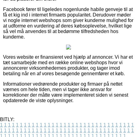
Facebook fører til ligeledes nogenlunde habile genveje til at
få et kig ind i internet firmaets popularitet. Derudover møder
vi nogle internet webshops som giver kunderne mulighed for
at udforme en vurdering af deres købsoplevelse, hvilket lige
så vel må anvendes til at bedømme tilfredsheden hos
kunderne.
Vores website er finansieret ved hjælp af annoncer. Vi har et
tæt samarbejde med en række online webshops hvor vi
annoncerer virksomhedernes produkter, og tager imod
betaling når en af vores besøgende gennemfører et køb.
Informationer vedrørende produkter og firmaer på nettet
værnes om hele tiden, men vi tager ikke ansvar for
korrektioner der måtte være implementeret siden vi senest
opdaterede de viste oplysninger.
BITLY:
1
1
1
1
1
1
1
1
1
1
1
1
1
1
1
1
1
1
1
1
1
1
1
1
1
1
1
1
1
1
1
1
1
1
1
1
1
1
1
1
1
1
1
1
1
1
1
1
1
1
1
1
1
1
1
1
1
1
1
1
1
1
1
1
1
1
1
1
1
1
1
1
1
1
1
1
1
1
1
1
1
1
1
1
1
1
1
1
1
1
1
1
1
1
1
1
1
1
1
1