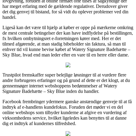
lovgivning, foruden at online firmaet ofte tilses af sagkyndige der
har meget erfaring med de gældende regulativer. Derudover giver
det dig genvej til bistand, for så vidt du oplever problemer ved din
handel.
Ligeså kan det være til hjælp at køber er oppe på mærkerne omkring
de mest centrale betingelser der kan have indflydelse på bestillingen,
fx hvilken ombytningsret e-forretningen kører med. Her er det
tilmed afgørende, at man stadig bibeholder sin faktura, så man til
enhver tid vil kunne bevise købet af Watery Signature Badehætte –
Sky Blue, hvad end man leder efter en vare til en herre eller dame.
Trustpilot fremskaffer super belejlige løsninger til at vurdere flere
andre forbrugeres erfaringer og på grund af dette er det klogt, at du
gennemsøger internet webshoppens bedømmelser af Watery
Signature Badehætte – Sky Blue inden du handler.
Facebook frembringer ydermere ganske anstændige genveje til at få
indtryk af e-handlens kundefokus. Foruden det møder vi en del
online webshops som tilbyder kunderne at afgive en vurdering af
virksomhedens service, hvilket ligeledes kan benyttes til at danne
dig et indtryk af kundernes tilfredshed.