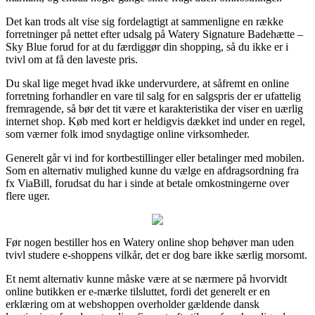
Det kan trods alt vise sig fordelagtigt at sammenligne en række
forretninger på nettet efter udsalg på Watery Signature Badehætte –
Sky Blue forud for at du færdiggør din shopping, så du ikke er i
tvivl om at få den laveste pris.
Du skal lige meget hvad ikke undervurdere, at såfremt en online
forretning forhandler en vare til salg for en salgspris der er ufattelig
fremragende, så bør det tit være et karakteristika der viser en uærlig
internet shop. Køb med kort er heldigvis dækket ind under en regel,
som værner folk imod snydagtige online virksomheder.
Generelt går vi ind for kortbestillinger eller betalinger med mobilen.
Som en alternativ mulighed kunne du vælge en afdragsordning fra
fx ViaBill, forudsat du har i sinde at betale omkostningerne over
flere uger.
Før nogen bestiller hos en Watery online shop behøver man uden
tvivl studere e-shoppens vilkår, det er dog bare ikke særlig morsomt.
Et nemt alternativ kunne måske være at se nærmere på hvorvidt
online butikken er e-mærke tilsluttet, fordi det generelt er en
erklæring om at webshoppen overholder gældende dansk