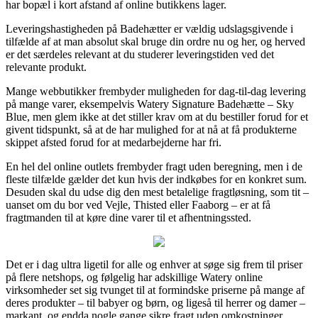
har bopæl i kort afstand af online butikkens lager.
Leveringshastigheden på Badehætter er vældig udslagsgivende i
tilfælde af at man absolut skal bruge din ordre nu og her, og herved
er det særdeles relevant at du studerer leveringstiden ved det
relevante produkt.
Mange webbutikker frembyder muligheden for dag-til-dag levering
på mange varer, eksempelvis Watery Signature Badehætte – Sky
Blue, men glem ikke at det stiller krav om at du bestiller forud for et
givent tidspunkt, så at de har mulighed for at nå at få produkterne
skippet afsted forud for at medarbejderne har fri.
En hel del online outlets frembyder fragt uden beregning, men i de
fleste tilfælde gælder det kun hvis der indkøbes for en konkret sum.
Desuden skal du udse dig den mest betalelige fragtløsning, som tit –
uanset om du bor ved Vejle, Thisted eller Faaborg – er at få
fragtmanden til at køre dine varer til et afhentningssted.
Det er i dag ultra ligetil for alle og enhver at søge sig frem til priser
på flere netshops, og følgelig har adskillige Watery online
virksomheder set sig tvunget til at formindske priserne på mange af
deres produkter – til babyer og børn, og ligeså til herrer og damer –
markant, og endda nogle gange sikre fragt uden omkostninger.