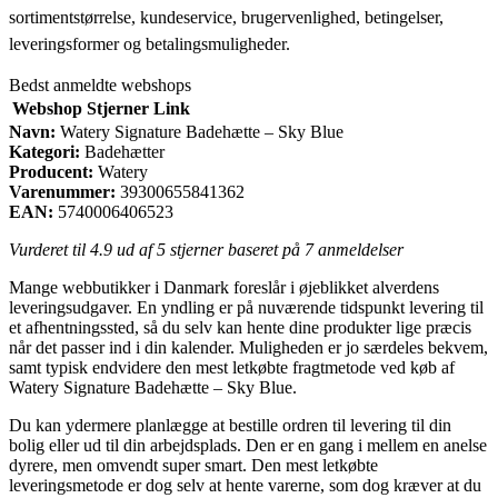
sortimentstørrelse, kundeservice, brugervenlighed, betingelser,
leveringsformer og betalingsmuligheder.
Bedst anmeldte webshops
Webshop
Stjerner
Link
Navn:
Watery Signature Badehætte – Sky Blue
Kategori:
Badehætter
Producent:
Watery
Varenummer:
39300655841362
EAN:
5740006406523
Vurderet til
4.9
ud af 5 stjerner baseret på
7
anmeldelser
Mange webbutikker i Danmark foreslår i øjeblikket alverdens
leveringsudgaver. En yndling er på nuværende tidspunkt levering til
et afhentningssted, så du selv kan hente dine produkter lige præcis
når det passer ind i din kalender. Muligheden er jo særdeles bekvem,
samt typisk endvidere den mest letkøbte fragtmetode ved køb af
Watery Signature Badehætte – Sky Blue.
Du kan ydermere planlægge at bestille ordren til levering til din
bolig eller ud til din arbejdsplads. Den er en gang i mellem en anelse
dyrere, men omvendt super smart. Den mest letkøbte
leveringsmetode er dog selv at hente varerne, som dog kræver at du