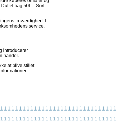
andre køberes omtaler og
 Duffel bag 50L – Sort
tningens troværdighed. I
virksomhedens service,
g introducerer
en handel.
e at blive stillet
informationer.
1
1
1
1
1
1
1
1
1
1
1
1
1
1
1
1
1
1
1
1
1
1
1
1
1
1
1
1
1
1
1
1
1
1
1
1
1
1
1
1
1
1
1
1
1
1
1
1
1
1
1
1
1
1
1
1
1
1
1
1
1
1