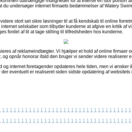
uldkommen uafhængige muligheder for at efterse en stor portion 
, at du undersøger internet firmaets bedømmelser af Watery Swim
ere stort set sikre løsninger til at få kendskab til online forre
internet selskaber som tilbyder kunderne at afgive en kritik af 
es fordel af til at tage stilling til tilfredsheden hos kunderne.
eres af reklameindtægter. Vi hjælper et hold af online firmaer o
, og opnår honorar ifald den bruger vi sender videre realiserer 
d og internet foretagender opdateres hele tiden, men vi ønsker ikk
r der eventuelt er realiseret siden sidste opdatering af websitets 
1
1
1
1
1
1
1
1
1
1
1
1
1
1
1
1
1
1
1
1
1
1
1
1
1
1
1
1
1
1
1
1
1
1
1
1
1
1
1
1
1
1
1
1
1
1
1
1
1
1
1
1
1
1
1
1
1
1
1
1
1
1
1
1
1
1
1
1
1
1