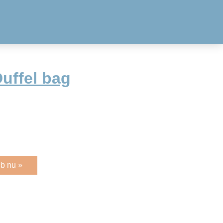
uffel bag
b nu »