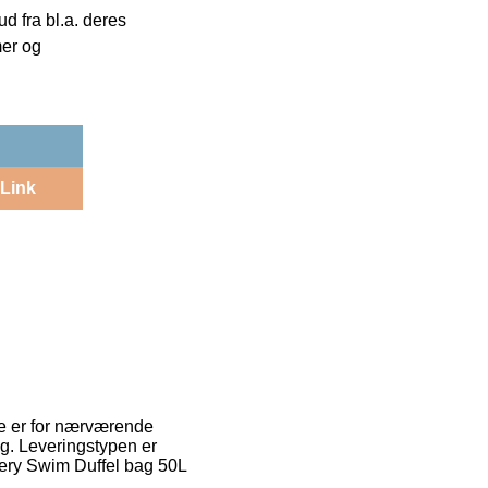
 fra bl.a. deres
mer og
Link
rne er for nærværende
ag. Leveringstypen er
tery Swim Duffel bag 50L