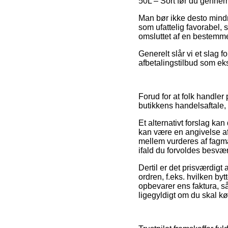
50L – Sort før du gennemfø
Man bør ikke desto mindre
som ufattelig favorabel, s
omsluttet af en bestemme
Generelt slår vi et slag f
afbetalingstilbud som ekse
Forud for at folk handler
butikkens handelsaftale, 
Et alternativt forslag ka
kan være en angivelse af 
mellem vurderes af fagmæ
ifald du forvoldes besvæ
Dertil er det prisværdigt
ordren, f.eks. hvilken by
opbevarer ens faktura, s
ligegyldigt om du skal kø