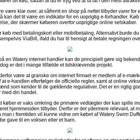
rer dit køb, sådan at du er tryg ved at få fat i den mest attraktiv
 være klar over, at såfremt en shop på nettet tilbyder varer for 
å kan det tit være en indikator for en uoprigtig e-forhandler. Køb 
lse, der skærmer køberen overfor uoprigtige online selskaber.
or køb med betalingskort eller mobilbetaling. Alternativt burde du
mpelvis ViaBill, ifald du har til hensigt at betale regningen over
 på en Watery internet handler kan de principielt gøre sig bekend
dog er det i mange tilfælde et tidskrævende projekt.
n derfor være at granske om internet firmaet er medlem af e-mærk
at e-handlen efterfølger de officielle regler, samt at online vi
nd som kender til de gældende regulativer. Det er en rigtig god
r med din handel.
 at køber er vaks omkring de primære vedtægter der kan spille in
tteret hjemmesiden tilbyder. Derfor er det ydermere relevant, at 
å man i fremtiden vil kunne vidne om købet af Watery Swim Duffe
be gave til en voksen eller et barn.