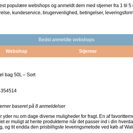
t populære webshops og anmeldt dem med stjerner fra 1 til 5 ud
rrelse, kundeservice, brugervenlighed, betingelser, leveringsfor
Bedst anmeldte webshops
Webshop
Stjerner
l bag 50L – Sort
4354514
jerner baseret på
8
anmeldelser
er yder nu om dage diverse muligheder for fragt. En af favoritte
et er muligt at hente produkterne når det passer ind i din hverd
g, og tit endda den prisbilligste leveringsmetode ved køb af Wa