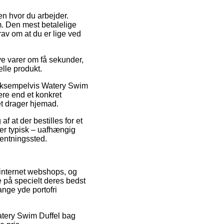
en hvor du arbejder.
. Den mest betalelige
rav om at du er lige ved
e varer om få sekunder,
elle produkt.
 eksempelvis Watery Swim
ere end et konkret
et drager hjemad.
f at der bestilles for et
der typisk – uafhængig
hentningssted.
 internet webshops, og
e på specielt deres bedst
ange yde portofri
Watery Swim Duffel bag