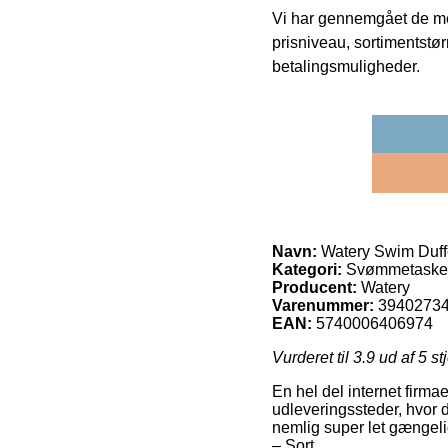
Vi har gennemgået de mes
prisniveau, sortimentstø
betalingsmuligheder.
Navn:
Watery Swim Duffe
Kategori:
Svømmetaske
Producent:
Watery
Varenummer:
3940273
EAN:
5740006406974
Vurderet til
3.9
ud af 5 st
En hel del internet firma
udleveringssteder, hvor d
nemlig super let gængeli
– Sort.