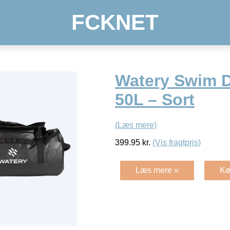
FCKNET
Watery Swim D
50L – Sort
(Læs mere)
399.95
kr.
(Vis fragtpris)
Læs mere »
Kø