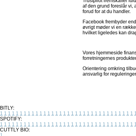
Trustpilot fremskaffer f
af den grund foreslår vi
forud for at du handler.
Facebook frembyder endvid
øvrigt møder vi en række 
hvilket ligeledes kan drag
Vores hjemmeside finansi
forretningernes produkter
Orientering omkring tilbu
ansvarlig for reguleringe
BITLY:
1
1
1
1
1
1
1
1
1
1
1
1
1
1
1
1
1
1
1
1
1
1
1
1
1
1
1
1
1
1
1
1
1
1
SPOTIFY:
1
1
1
1
1
1
1
1
1
1
1
1
1
1
1
1
1
1
1
1
1
1
1
1
1
1
1
1
1
1
1
1
1
1
CUTTLY BIO:
1