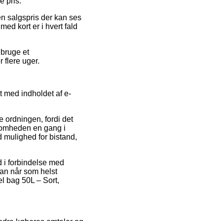
e pris.
en salgspris der kan ses
med kort er i hvert fald
 bruge et
 flere uger.
t med indholdet af e-
e ordningen, fordi det
rksomheden en gang i
 mulighed for bistand,
d i forbindelse med
man når som helst
l bag 50L – Sort,