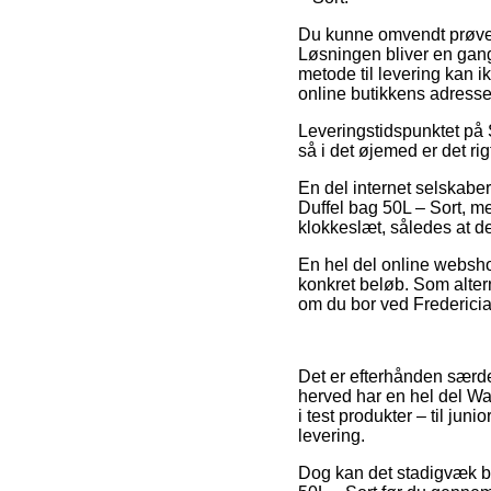
Du kunne omvendt prøve at
Løsningen bliver en gan
metode til levering kan i
online butikkens adresse
Leveringstidspunktet på 
så i det øjemed er det rig
En del internet selskab
Duffel bag 50L – Sort, me
klokkeslæt, således at d
En hel del online webshop
konkret beløb. Som alter
om du bor ved Fredericia,
Det er efterhånden særde
herved har en hel del Wat
i test produkter – til jun
levering.
Dog kan det stadigvæk bli