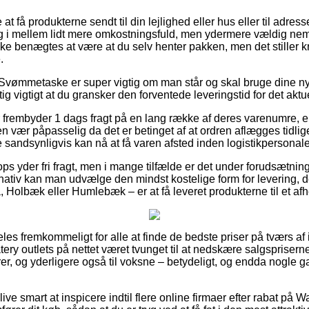
 få produkterne sendt til din lejlighed eller hus eller til adress
g i mellem lidt mere omkostningsfuld, men ydermere vældig nem
kke benægtes at være at du selv henter pakken, men det stiller k
.
Svømmetaske er super vigtig om man står og skal bruge dine ny
tig vigtigt at du gransker den forventede leveringstid for det aktu
er frembyder 1 dags fragt på en lang række af deres varenumre,
n vær påpasselig da det er betinget af at ordren aflægges tidlig
e sandsynligvis kan nå at få varen afsted inden logistikpersonal
s yder fri fragt, men i mange tilfælde er det under forudsætning a
nativ kan man udvælge den mindst kostelige form for levering, 
 Holbæk eller Humlebæk – er at få leveret produkterne til et af
les fremkommeligt for alle at finde de bedste priser på tværs af
ery outlets på nettet været tvunget til at nedskære salgsprisern
iorer, og yderligere også til voksne – betydeligt, og endda nogle g
ve smart at inspicere indtil flere online firmaer efter rabat på 