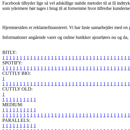
Facebook tilbyder lige så vel adskillige stabile metoder til at få ind
som ydermere bør tages i brug til at fornemme hvor tilfredse kunderne
Hjemmesiden er reklamefinansieret. Vi har faste samarbejder med en gr
Informationer angående varer og online butikker ajourføres nu og da, m
BITLY:
1
1
1
1
1
1
1
1
1
1
1
1
1
1
1
1
1
1
1
1
1
1
1
1
1
1
1
1
1
1
1
1
1
1
1
1
1
SPOTIFY:
1
1
1
1
1
1
1
1
1
1
1
1
1
1
1
1
1
1
1
1
1
1
1
1
1
1
1
1
1
1
1
1
1
1
1
1
1
CUTTLY BIO:
1
1
1
1
1
1
1
1
1
1
1
1
1
1
1
1
1
1
1
1
1
1
1
1
1
1
1
1
1
1
1
1
1
1
1
1
1
1
CUTTLY OLD:
1
1
1
1
1
1
1
1
1
1
1
MEDIUM:
1
1
1
1
1
1
1
1
1
1
1
1
1
1
1
1
1
1
1
1
1
1
1
1
1
1
1
1
1
1
1
1
1
1
1
1
1
1
1
1
1
1
1
1
1
1
1
PARALLELS:
1
1
1
1
1
1
1
1
1
1