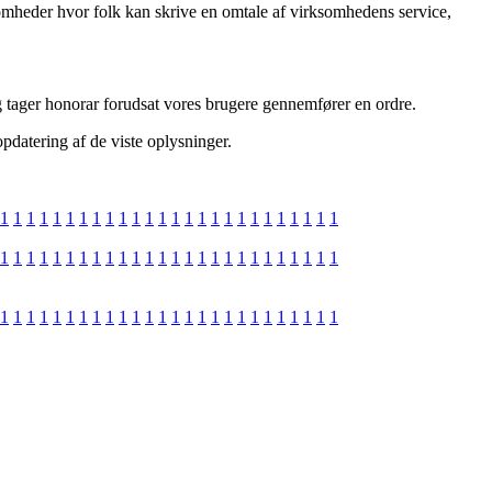
ksomheder hvor folk kan skrive en omtale af virksomhedens service,
g tager honorar forudsat vores brugere gennemfører en ordre.
pdatering af de viste oplysninger.
1
1
1
1
1
1
1
1
1
1
1
1
1
1
1
1
1
1
1
1
1
1
1
1
1
1
1
1
1
1
1
1
1
1
1
1
1
1
1
1
1
1
1
1
1
1
1
1
1
1
1
1
1
1
1
1
1
1
1
1
1
1
1
1
1
1
1
1
1
1
1
1
1
1
1
1
1
1