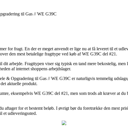
Opgradering til Gas // WE G39C
mer for fragt. En der er meget anvendt er lige nu at få leveret til et udle
udover den mest betalelige fragttype ved køb af WE G39C del #21.
til dit arbejde. Fragttypen viser sig typisk en tand mere bekostelig, men 
heden af internet shoppens arbejdslager.
ele & Opgradering til Gas // WE G39C er naturligvis temmelig udslagsg
 det aktuelle produkt.
enumre, eksempelvis WE G39C del #21, men som trods alt kræver at du best
 du aftager for et bestemt beløb. I øvrigt bør du foretrække den mest pr
il et udleveringssted.