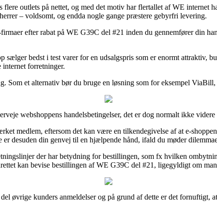
 hos flere outlets på nettet, og med det motiv har flertallet af WE intern
 herrer – voldsomt, og endda nogle gange præstere gebyrfri levering.
e-firmaer efter rabat på WE G39C del #21 inden du gennemfører din hande
sælger bedst i test varer for en udsalgspris som er enormt attraktiv, b
 internet forretninger.
ng. Som et alternativ bør du bruge en løsning som for eksempel ViaBill, f
verveje webshoppens handelsbetingelser, det er dog normalt ikke vider
et medlem, eftersom det kan være en tilkendegivelse af at e-shoppen l
te er desuden din genvej til en hjælpende hånd, ifald du møder dilemma
etningslinjer der har betydning for bestillingen, som fx hvilken ombytni
rettet kan bevise bestillingen af WE G39C del #21, ligegyldigt om man er
el del øvrige kunders anmeldelser og på grund af dette er det fornuftigt