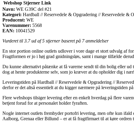
Webshop
Stjerner
Link
Navn:
WE G39C del #21
Kategori:
Hardball // Reservedele & Opgradering // Reservedele & 
Producent:
WE
Varenummer:
5568
EAN:
10041529
Vurderet til
3.7
ud af 5 stjerner baseret på
7
anmeldelser
En stor portion online outlets udlover i vore dage et stort udvalg af for
Fragtformen er jo i høj grad gnidningsløs, samt i mange tilfælde der
Du kunne alternativt påtænke at få varerne sendt til din bolig eller ud 
dog at hente produkterne selv, som jo kræver at du opholder dig i nær
Leveringstiden på Hardball // Reservedele & Opgradering // Reserved
derfor er det altså essentielt at du kigger nærmere på leveringstiden på
Flere webshops tilsiger levering efter en enkelt hverdag på flere var
betjent forud for at personalet holder fyraften.
Nogle internet outlets frembyder portofri levering, men ofte kun ifald
Aalborg, Grenaa eller Billund – er at få fragtfirmaet til at køre ordren t