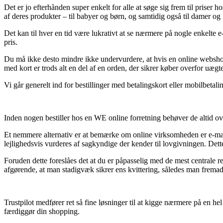
Det er jo efterhånden super enkelt for alle at søge sig frem til priser
af deres produkter – til babyer og børn, og samtidig også til damer og
Det kan til hver en tid være lukrativt at se nærmere på nogle enkelte 
pris.
Du må ikke desto mindre ikke undervurdere, at hvis en online webshop 
med kort er trods alt en del af en orden, der sikrer køber overfor uægte
Vi går generelt ind for bestillinger med betalingskort eller mobilbetali
Inden nogen bestiller hos en WE online forretning behøver de altid o
Et nemmere alternativ er at bemærke om online virksomheden er e-mærk
lejlighedsvis vurderes af sagkyndige der kender til lovgivningen. Det
Foruden dette foreslåes det at du er påpasselig med de mest centrale r
afgørende, at man stadigvæk sikrer ens kvittering, således man fremad
Trustpilot medfører ret så fine løsninger til at kigge nærmere på en h
færdiggør din shopping.