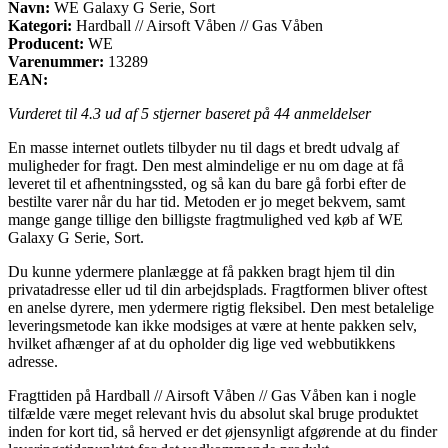
Navn:
WE Galaxy G Serie, Sort
Kategori:
Hardball // Airsoft Våben // Gas Våben
Producent:
WE
Varenummer:
13289
EAN:
Vurderet til
4.3
ud af 5 stjerner baseret på
44
anmeldelser
En masse internet outlets tilbyder nu til dags et bredt udvalg af
muligheder for fragt. Den mest almindelige er nu om dage at få
leveret til et afhentningssted, og så kan du bare gå forbi efter de
bestilte varer når du har tid. Metoden er jo meget bekvem, samt
mange gange tillige den billigste fragtmulighed ved køb af WE
Galaxy G Serie, Sort.
Du kunne ydermere planlægge at få pakken bragt hjem til din
privatadresse eller ud til din arbejdsplads. Fragtformen bliver oftest
en anelse dyrere, men ydermere rigtig fleksibel. Den mest betalelige
leveringsmetode kan ikke modsiges at være at hente pakken selv,
hvilket afhænger af at du opholder dig lige ved webbutikkens
adresse.
Fragttiden på Hardball // Airsoft Våben // Gas Våben kan i nogle
tilfælde være meget relevant hvis du absolut skal bruge produktet
inden for kort tid, så herved er det øjensynligt afgørende at du finder