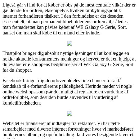
Ligeså går vi ind for at køber er obs på de mest centrale vilkår der er
gældende for ordren, eksempelvis hvilken ombytningspolitik
internet forhandleren tilsikrer. I den forbindelse er det desuden
essesentielt, at man permanent bibeholder ens ordremail, således
man fremadrettet kan påvise købet af WE Galaxy G Serie, Sort,
uanset om man skal købe til en mand eller kvinde.
Trustpilot bringer dig absolut nyttige løsninger til at kortlægge en
række aktuelle konsumenters meninger og herved er det en hjælp, at
du evaluerer e-shoppens bedømmelser af WE Galaxy G Serie, Sort
før du shopper.
Facebook bringer dig derudover aldeles fine chancer for at få
kendskab til e-forhandlerens pålidelighed. Herinde møder vi nogle
online webshops som gør det muligt at registrere en vurdering af
ordreforløbet, som desuden burde anvendes til vurdering af
kundetilfredsheden.
Websitet er finansieret af indtægter fra reklamer. Vi har tætte
samarbejder med diverse internet forretninger hvor vi markedsfører
butikkernes tilbud, og opnår betaling ifald vores besøgende laver et