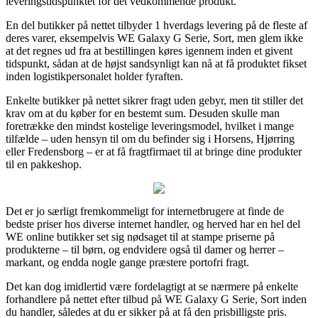
leveringstidspunktet for det vedkommende produkt.
En del butikker på nettet tilbyder 1 hverdags levering på de fleste af
deres varer, eksempelvis WE Galaxy G Serie, Sort, men glem ikke
at det regnes ud fra at bestillingen køres igennem inden et givent
tidspunkt, sådan at de højst sandsynligt kan nå at få produktet fikset
inden logistikpersonalet holder fyraften.
Enkelte butikker på nettet sikrer fragt uden gebyr, men tit stiller det
krav om at du køber for en bestemt sum. Desuden skulle man
foretrække den mindst kostelige leveringsmodel, hvilket i mange
tilfælde – uden hensyn til om du befinder sig i Horsens, Hjørring
eller Fredensborg – er at få fragtfirmaet til at bringe dine produkter
til en pakkeshop.
Det er jo særligt fremkommeligt for internetbrugere at finde de
bedste priser hos diverse internet handler, og herved har en hel del
WE online butikker set sig nødsaget til at stampe priserne på
produkterne – til børn, og endvidere også til damer og herrer –
markant, og endda nogle gange præstere portofri fragt.
Det kan dog imidlertid være fordelagtigt at se nærmere på enkelte
forhandlere på nettet efter tilbud på WE Galaxy G Serie, Sort inden
du handler, således at du er sikker på at få den prisbilligste pris.