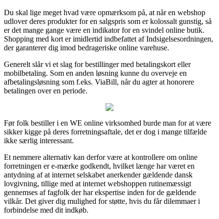
Du skal lige meget hvad være opmærksom på, at når en webshop
udlover deres produkter for en salgspris som er kolossalt gunstig, så
er det mange gange være en indikator for en svindel online butik.
Shopping med kort er imidlertid indbefattet af Indsigelsesordningen,
der garanterer dig imod bedrageriske online varehuse.
Generelt slår vi et slag for bestillinger med betalingskort eller
mobilbetaling. Som en anden løsning kunne du overveje en
afbetalingsløsning som f.eks. ViaBill, når du agter at honorere
betalingen over en periode.
Før folk bestiller i en WE online virksomhed burde man for at være
sikker kigge på deres forretningsaftale, det er dog i mange tilfælde
ikke særlig interessant.
Et nemmere alternativ kan derfor være at kontrollere om online
forretningen er e-mærke godkendt, hvilket længe har været en
antydning af at internet selskabet anerkender gældende dansk
lovgivning, tillige med at internet webshoppen rutinemæssigt
gennemses af fagfolk der har ekspertise inden for de gældende
vilkår. Det giver dig mulighed for støtte, hvis du får dilemmaer i
forbindelse med dit indkøb.