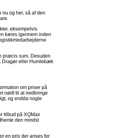
n nu og her, så af den
are.
kter, eksempelvis
en køres igennem inden
 logistikmedarbejderne
 en præcis sum. Desuden
g, Dragør eller Humlebæk
formation om priser på
t nødt til at nedbringe
eligt, og endda nogle
fter tilbud på XQMax
ndhente den mindst
or en pris der anses for