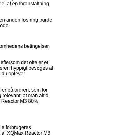
el af en foranstaltning,
 en anden løsning burde
iode.
somhedens betingelser,
eftersom det ofte er et
ndleren hyppigt besøges af
t du oplever
rer på ordren, som for
 relevant, at man altid
ax Reactor M3 80%
le forbrugeres
tik af XQMax Reactor M3