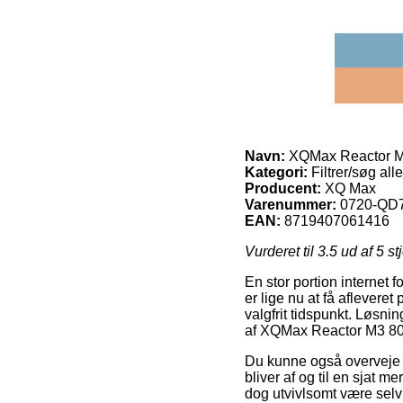
Navn:
XQMax Reactor M
Kategori:
Filtrer/søg alle
Producent:
XQ Max
Varenummer:
0720-QD
EAN:
8719407061416
Vurderet til
3.5
ud af 5 st
En stor portion internet 
er lige nu at få afleveret
valgfrit tidspunkt. Løsni
af XQMax Reactor M3 80
Du kunne også overveje at
bliver af og til en sjat 
dog utvivlsomt være selv