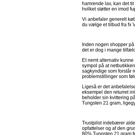
hamrende lav, kan det tit
hvilket støtter en imod fu
Vi anbefaler generelt k
du vælge et tilbud fra fx
Inden nogen shopper på e
det er dog i mange tilfæ
Et nemt alternativ kunne 
sympol på at netbutikken 
sagkyndige som forstår re
problemstillinger som følg
Ligeså er det anbefalels
eksempel den returret int
beholder sin kvittering 
Tungsten 21 gram, ligegyl
Trustpilot indebærer ald
opfattelser og af den gr
80% Tungsten 21 gram for