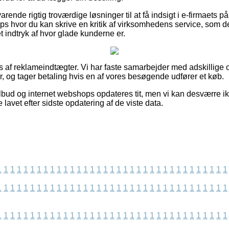
rende rigtig troværdige løsninger til at få indsigt i e-firmaets p
ps hvor du kan skrive en kritik af virksomhedens service, som
 et indtryk af hvor glade kunderne er.
s af reklameindtægter. Vi har faste samarbejder med adskillige 
r, og tager betaling hvis en af vores besøgende udfører et køb.
bud og internet webshops opdateres tit, men vi kan desværre i
 lavet efter sidste opdatering af de viste data.
1
1
1
1
1
1
1
1
1
1
1
1
1
1
1
1
1
1
1
1
1
1
1
1
1
1
1
1
1
1
1
1
1
1
1
1
1
1
1
1
1
1
1
1
1
1
1
1
1
1
1
1
1
1
1
1
1
1
1
1
1
1
1
1
1
1
1
1
1
1
1
1
1
1
1
1
1
1
1
1
1
1
1
1
1
1
1
1
1
1
1
1
1
1
1
1
1
1
1
1
1
1
1
1
1