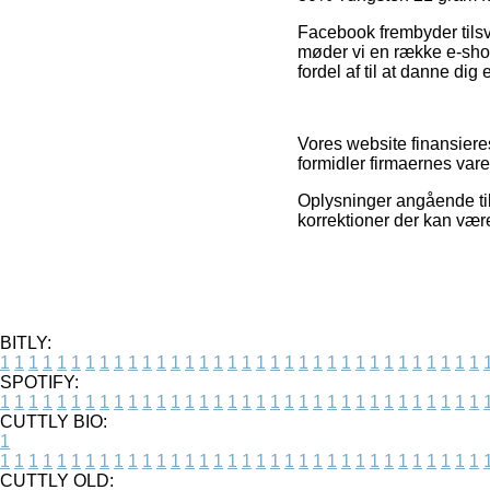
Facebook frembyder tilsva
møder vi en række e-sho
fordel af til at danne dig
Vores website finansiere
formidler firmaernes vare
Oplysninger angående til
korrektioner der kan være
BITLY:
1
1
1
1
1
1
1
1
1
1
1
1
1
1
1
1
1
1
1
1
1
1
1
1
1
1
1
1
1
1
1
1
1
1
SPOTIFY:
1
1
1
1
1
1
1
1
1
1
1
1
1
1
1
1
1
1
1
1
1
1
1
1
1
1
1
1
1
1
1
1
1
1
CUTTLY BIO:
1
1
1
1
1
1
1
1
1
1
1
1
1
1
1
1
1
1
1
1
1
1
1
1
1
1
1
1
1
1
1
1
1
1
1
CUTTLY OLD: