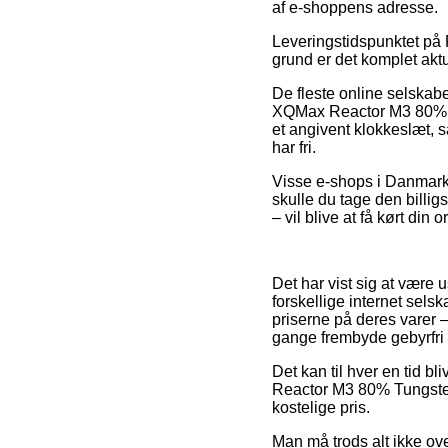
af e-shoppens adresse.
Leveringstidspunktet på Fi
grund er det komplet aktu
De fleste online selska
XQMax Reactor M3 80% T
et angivent klokkeslæt, s
har fri.
Visse e-shops i Danmark 
skulle du tage den billi
– vil blive at få kørt din 
Det har vist sig at være
forskellige internet sels
priserne på deres varer –
gange frembyde gebyrfri 
Det kan til hver en tid b
Reactor M3 80% Tungsten
kostelige pris.
Man må trods alt ikke over