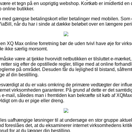
 være et tegn på en uoprigtig webshop. Kortkøb er imidlertid en d
p online butikker.
øb med gængse betalingskort eller betalinger med mobilen. Som
 ViaBill, når du har i sinde at dække beløbet over en længere per
n XQ Max online forretning bør de uden tvivl have øje for virk
lde ikke særlig morsomt.
måske være at tjekke hvorvidt netbutikken er tilsluttet e-mærket, 
retter sig efter de opstillede regler, tillige med at online forha
glerne på området. Desuden får du lejlighed til bistand, såfrem
e af din bestilling.
esværdigt at du er vaks omkring de primære vedtægter der influe
ernet virksomheden garanterer. På grund af dette er det samtidig
på e-mail, således man i fremtiden kan bekræfte sit køb af XQM
digt om du er pige eller dreng.
eles uafhængige løsninger til at undersøge en stor gruppe aktuel
und foreslåes det, at du eksaminerer internet virksomhedens kri
ud for at du lægger din bestilling.