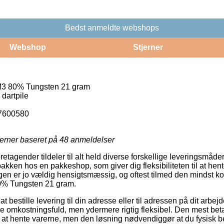
Bedst anmeldte webshops
Webshop
Stjerner
3 80% Tungsten 21 gram
 dartpile
7600580
jerner baseret på
48
anmeldelser
foretagender tildeler til alt held diverse forskellige leveringsmå
 pakken hos en pakkeshop, som giver dig fleksibiliteten til at hent
ngen er jo vældig hensigtsmæssig, og oftest tilmed den mindst ko
% Tungsten 21 gram.
 bestille levering til din adresse eller til adressen på dit arb
mere omkostningsfuld, men ydermere rigtig fleksibel. Den mest bet
 at hente varerne, men den løsning nødvendiggør at du fysisk bef