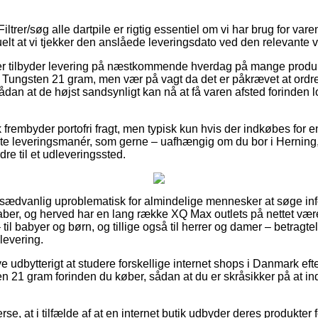
ltrer/søg alle dartpile er rigtig essentiel om vi har brug for vare
elt at vi tjekker den anslåede leveringsdato ved den relevante v
ber tilbyder levering på næstkommende hverdag på mange produ
ungsten 21 gram, men vær på vagt da det er påkrævet at ordr
ådan at de højst sandsynligt kan nå at få varen afsted forinden
frembyder portofri fragt, men typisk kun hvis der indkøbes for
gste leveringsmanér, som gerne – uafhængig om du bor i Hernin
ordre til et udleveringssted.
 usædvanlig uproblematisk for almindelige mennesker at søge in
kaber, og herved har en lang række XQ Max outlets på nettet være
 til babyer og børn, og tillige også til herrer og damer – betragt
levering.
live udbytterigt at studere forskellige internet shops i Danmark e
 21 gram forinden du køber, sådan at du er skråsikker på at i
se, at i tilfælde af at en internet butik udbyder deres produkter f