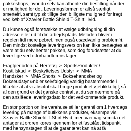
pakkeshops, hvor du selv kan afhente din bestilling når der
er mulighed for det. Leveringsformen er altså særligt
smertefri, samt typisk tillige den billigste mulighed for fragt
ved køb af Xzavier Battle Shield T-Shirt Hvid.
Du kunne også foretrække at vælge udbringning til din
adresse eller ud til din arbejdsplads. Metoden bliver i
regelen lidt mere pebret, men også usædvanlig problemfri.
Den mindst kostelige leveringsversion kan ikke benægtes at
være at du selv henter pakken, som dog forudsætter at du
lever lige ved e-forhandlerens lager.
Fragtperioden på Herretøj > SportsProdukter /
Kosttilskud > Beskyttelses Udstyr > MMA
Handsker > MMA Shorts > Boksehandsker og
Bokseudstyr &nb er selvfølgelig vældig bestemmende i
tilfælde af at vi absolut skal bruge produktet øjeblikkeligt, så
af den grund er det ganske centralt at du ser nærmere på
den anslåede leveringsdato for det vedkommende produkt.
En stor portion online varehuse stiller garanti om 1 hverdags
levering på mange af butikkens produkter, eksempelvis
Xzavier Battle Shield T-Shirt Hvid, men vær vagtsom da det
antager at ordren køres igennem før et fastslået tidspunkt,
med hensynstagen til at de garanteret kan nå at få