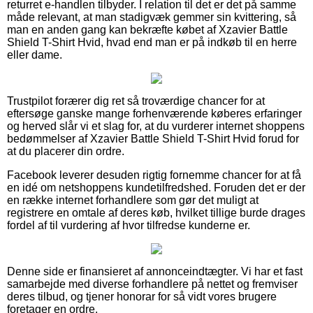
returret e-handlen tilbyder. I relation til det er det på samme
måde relevant, at man stadigvæk gemmer sin kvittering, så
man en anden gang kan bekræfte købet af Xzavier Battle
Shield T-Shirt Hvid, hvad end man er på indkøb til en herre
eller dame.
Trustpilot forærer dig ret så troværdige chancer for at
eftersøge ganske mange forhenværende køberes erfaringer
og herved slår vi et slag for, at du vurderer internet shoppens
bedømmelser af Xzavier Battle Shield T-Shirt Hvid forud for
at du placerer din ordre.
Facebook leverer desuden rigtig fornemme chancer for at få
en idé om netshoppens kundetilfredshed. Foruden det er der
en række internet forhandlere som gør det muligt at
registrere en omtale af deres køb, hvilket tillige burde drages
fordel af til vurdering af hvor tilfredse kunderne er.
Denne side er finansieret af annonceindtægter. Vi har et fast
samarbejde med diverse forhandlere på nettet og fremviser
deres tilbud, og tjener honorar for så vidt vores brugere
foretager en ordre.