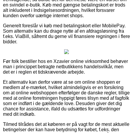
en svindel e-butik. Køb med gængse betalingskort er trods
alt inkluderet i Indsigelsesordningen, hvilket forsvarer
kunden overfor uærlige internet shops.
Generelt foreslår vi køb med betalingskort eller MobilePay.
Som alternativ kan du drage nytte af en afdragsløsning fra
f.eks. ViaBill, såfremt du gerne vil finansiere regningen i flere
bidder.
Før folk bestiller hos en Xzavier online virksomhed behøver
man i princippet betragte netbutikkens handelsvilkår, men
det er i reglen et tidskrævende arbejde.
Et alternativ kan derfor være at se om online shoppen er
medlem af e-mærket, hvilket almindeligvis er en forsikring
om at online webshoppen efterfølger de danske regler, tillige
med at online forretningen hyppigt føres tilsyn med af fagfolk
som er indført i de gældende love. Desuden giver det dig
chance for assistance, ifald du udsættes for udfordringer
med dit indkøb.
Tilmed tilrådes det at køberen er på vagt for de mest aktuelle
betingelser der kan have betydning for købet, f.eks. den