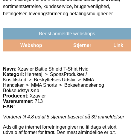
sortimentstørrelse, kundeservice, brugervenlighed,
betingelser, leveringsformer og betalingsmuligheder.
Bedst anmeldte webshops
Webshop
Stjerner
Link
Navn:
Xzavier Battle Shield T-Shirt Hvid
Kategori:
Herretøj > SportsProdukter /
Kosttilskud > Beskyttelses Udstyr > MMA
Handsker > MMA Shorts > Boksehandsker og
Bokseudstyr &nb
Producent:
Xzavier
Varenummer:
713
EAN:
Vurderet til
4.8
ud af 5 stjerner baseret på
39
anmeldelser
Adskillige internet forretninger giver nu til dags et stort
udvalg af former for fragt. Den mest almindelige er p.t.