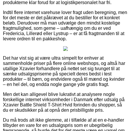
produkterne klar forud for at logistikpersonalet har fri.
Indtil flere internet varehuse lover fragt uden beregning, men
for det meste er det påkrævet at du bestiller for et konkret
beløb. Derudover må man udvælge den mindst kostelige
fragtmulighed, som gerne – uafhængig om du er ved
Fredericia, Lillerød eller Lystrup – er at få fragtmanden til at
levere ordren til en pakkeshop.
Det har vist sig at være ultra simpelt for enhver at
sammenholde priser på flere online webshops, og altså har
utallige Xzavier forhandlere på nettet set sig tvunget til at
sænke udsalgspriserne på specielt deres bedst i test
produkter – til børn, og endvidere også til mænd og kvinder
– en hel del, og endda nogle gange yde gratis fragt.
Men det kan alligevel blive lukrativt at analysere nogle
forskellige internet virksomheder i Danmark efter udsalg på
Xzavier Battle Shield T-Shirt Hvid forinden du shopper, så
du er skudsikker på at opnå den prisbilligste pris.
Du må trods alt ikke glemme, at i tilfælde af at en e-handler
tilbyder en vare for en udsalgspris som er ubegribelig
fremragende, så burde det for det meste være en varsel om